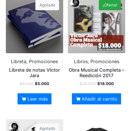
Agotado
¡Oferta!
Libreta, Promociones
Libros, Promociones
Libreta de notas Víctor
Obra Musical Completa –
Jara
Reedición 2017
$
8.000
$
5.000
$
20.000
$
18.000
Leer más
Añadir al carrito
Agotado