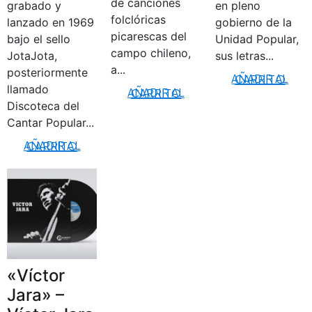
de canciones
grabado y
en pleno
folclóricas
lanzado en 1969
gobierno de la
picarescas del
bajo el sello
Unidad Popular,
campo chileno,
JotaJota,
sus letras...
a...
posteriormente
AÑADIR AL CARRITO
llamado
AÑADIR AL CARRITO
Discoteca del
Cantar Popular...
AÑADIR AL CARRITO
«Víctor
Jara» –