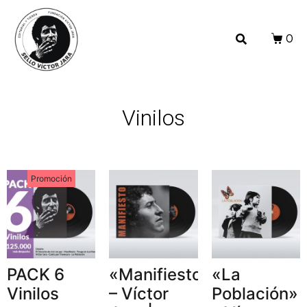
0
Vinilos
Promoción
PACK 6
«Manifiesto»
«La
Vinilos
– Víctor
Población»