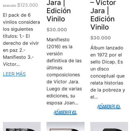
Jara |
– Víctor
$
125.000
$
240.000
Edición
Jara |
El pack de 6
Vinilo
Edición
vinilos considera
Vinilo
los siguientes
$
30.000
títulos: 1.- El
$
30.000
Manifiesto
derecho de vivir
(2016) es la
Álbum lanzado
en paz 2.-
versión
en 1972 por el
Manifiesto 3.-
definitiva de las
sello Dicap. Es
Víctor...
últimas
un disco
LEER MÁS
composiciones
conceptual que
de Víctor Jara.
relata historias
Luego de varias
de la pobreza y
ediciones, su
el...
esposa Joan...
AÑADIR AL CARRITO
AÑADIR AL CARRITO