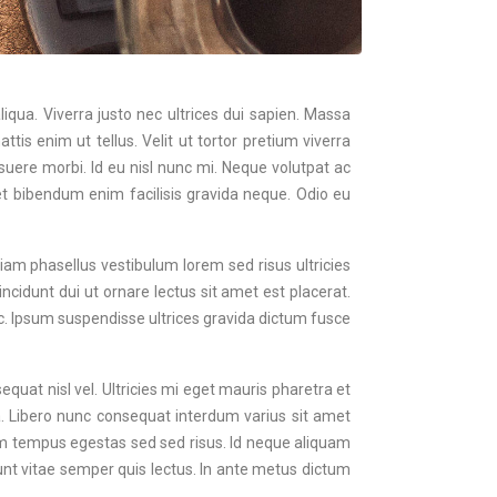
iqua. Viverra justo nec ultrices dui sapien. Massa
tis enim ut tellus. Velit ut tortor pretium viverra
suere morbi. Id eu nisl nunc mi. Neque volutpat ac
t bibendum enim facilisis gravida neque. Odio eu
iam phasellus vestibulum lorem sed risus ultricies
ncidunt dui ut ornare lectus sit amet est placerat.
c. Ipsum suspendisse ultrices gravida dictum fusce
quat nisl vel. Ultricies mi eget mauris pharetra et
a. Libero nunc consequat interdum varius sit amet
ntum tempus egestas sed sed risus. Id neque aliquam
dunt vitae semper quis lectus. In ante metus dictum