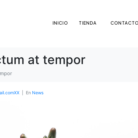
INICIO
TIENDA
CONTACT
ctum at tempor
empor
il.comXX
En
News