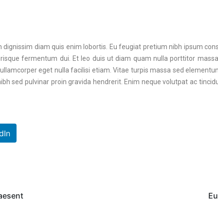
m dignissim diam quis enim lobortis. Eu feugiat pretium nibh ipsum conse
erisque fermentum dui. Et leo duis ut diam quam nulla porttitor mass
 est ullamcorper eget nulla facilisi etiam. Vitae turpis massa sed eleme
nibh sed pulvinar proin gravida hendrerit. Enim neque volutpat ac tinci
dIn
raesent
Eu