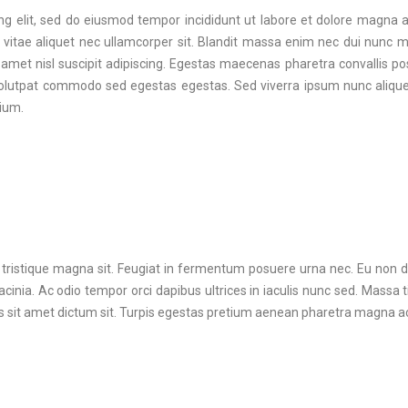
g elit, sed do eiusmod tempor incididunt ut labore et dolore magna al
vitae aliquet nec ullamcorper sit. Blandit massa enim nec dui nunc mat
amet nisl suscipit adipiscing. Egestas maecenas pharetra convallis po
volutpat commodo sed egestas egestas. Sed viverra ipsum nunc alique
tium.
 tristique magna sit. Feugiat in fermentum posuere urna nec. Eu non d
cinia. Ac odio tempor orci dapibus ultrices in iaculis nunc sed. Massa ti
s sit amet dictum sit. Turpis egestas pretium aenean pharetra magna a