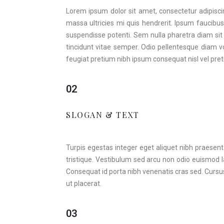
Lorem ipsum dolor sit amet, consectetur adipiscin
massa ultricies mi quis hendrerit. Ipsum faucibus 
suspendisse potenti. Sem nulla pharetra diam sit 
tincidunt vitae semper. Odio pellentesque diam 
feugiat pretium nibh ipsum consequat nisl vel pre
02
SLOGAN & TEXT​
Turpis egestas integer eget aliquet nibh praesent
tristique. Vestibulum sed arcu non odio euismod la
Consequat id porta nibh venenatis cras sed. Cursu
ut placerat.
03