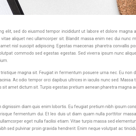
g elit, sed do eiusmod tempor incididunt ut labore et dolore magna al
vitae aliquet nec ullamcorper sit. Blandit massa enim nec dui nunc mat
amet nisl suscipit adipiscing. Egestas maecenas pharetra convallis po
volutpat commodo sed egestas egestas. Sed viverra ipsum nunc alique
tium.
 tristique magna sit. Feugiat in fermentum posuere urna nec. Eu non d
cinia. Ac odio tempor orci dapibus ultrices in iaculis nunc sed. Massa ti
s sit amet dictum sit. Turpis egestas pretium aenean pharetra magna a
m dignissim diam quis enim lobortis. Eu feugiat pretium nibh ipsum conse
erisque fermentum dui. Et leo duis ut diam quam nulla porttitor mass
 est ullamcorper eget nulla facilisi etiam. Vitae turpis massa sed eleme
nibh sed pulvinar proin gravida hendrerit. Enim neque volutpat ac tinci