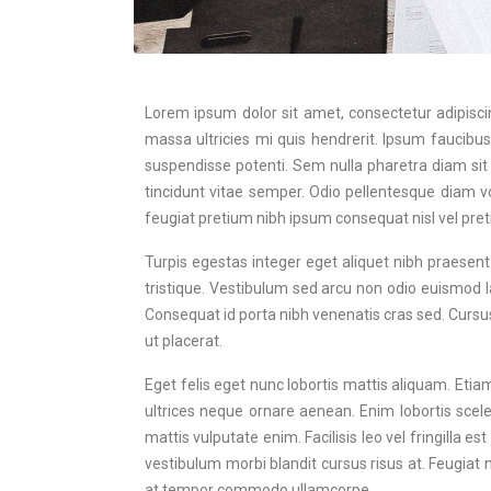
Lorem ipsum dolor sit amet, consectetur adipiscin
massa ultricies mi quis hendrerit. Ipsum faucibus 
suspendisse potenti. Sem nulla pharetra diam sit 
tincidunt vitae semper. Odio pellentesque diam 
feugiat pretium nibh ipsum consequat nisl vel pre
Turpis egestas integer eget aliquet nibh praesent
tristique. Vestibulum sed arcu non odio euismod la
Consequat id porta nibh venenatis cras sed. Cursu
ut placerat.
Eget felis eget nunc lobortis mattis aliquam. Etia
ultrices neque ornare aenean. Enim lobortis scel
mattis vulputate enim. Facilisis leo vel fringilla
vestibulum morbi blandit cursus risus at. Feugiat 
at tempor commodo ullamcorpe.