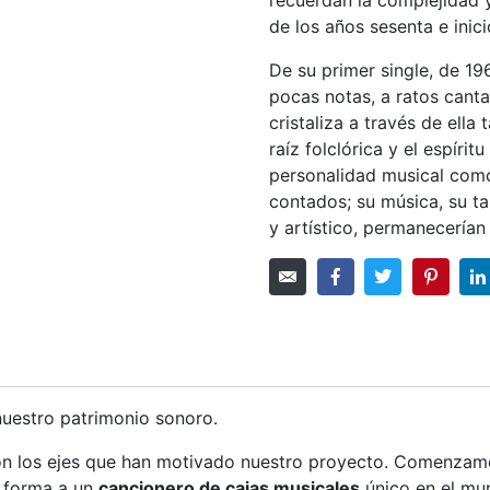
de los años sesenta e inici
De su primer single, de 19
pocas notas, a ratos canta
cristaliza a través de ella 
raíz folclórica y el espíri
personalidad musical como 
contados; su música, su t
y artístico, permanecerían
nuestro patrimonio sonoro.
son los ejes que han motivado nuestro proyecto. Comenzam
o forma a un
cancionero de cajas musicales
único en el mu