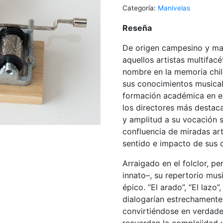
Categoría:
Manivelas
Reseña
De origen campesino y mad
aquellos artistas multifacé
nombre en la memoria chil
sus conocimientos musicale
formación académica en el
los directores más destaca
y amplitud a su vocación s
confluencia de miradas artí
sentido e impacto de sus 
Arraigado en el folclor, p
innato–, su repertorio musi
épico. “El arado”, “El lazo
dialogarían estrechamente 
convirtiéndose en verdad
recuerdan la complejidad y