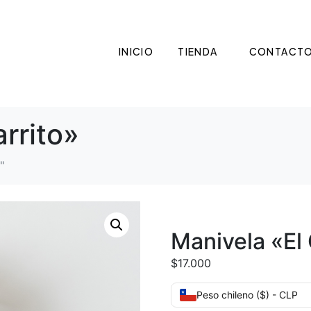
INICIO
TIENDA
CONTACT
rrito»
"
Manivela «El 
$
17.000
Peso chileno ($) - CLP